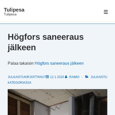
↓
Tulipesa
Siirry
VAL
Tulipesa
pääsisältöön
Högfors saneeraus
jälkeen
Palaa takaisin
Högfors saneeraus jälkeen
JULKAISTUKIRJOITTANUT
12.1.2020
RAIMO
JULKAISTU
KATEGORIASSA