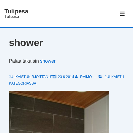
↓
Tulipesa
Siirry
VAL
Tulipesa
pääsisältöön
shower
Palaa takaisin
shower
JULKAISTUKIRJOITTANUT
23.6.2014
RAIMO
JULKAISTU
KATEGORIASSA