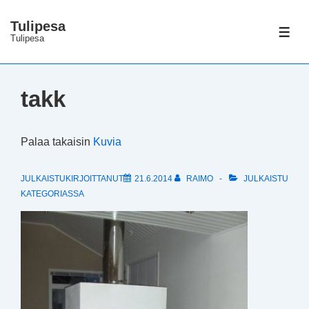
↓
Tulipesa
Siirry
VAL
Tulipesa
pääsisältöön
takk
Palaa takaisin
Kuvia
JULKAISTUKIRJOITTANUT
21.6.2014
RAIMO
JULKAISTU
KATEGORIASSA