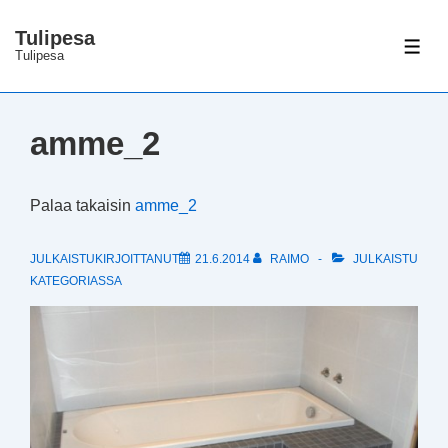
↓
Tulipesa
Siirry
VAL
Tulipesa
pääsisältöön
amme_2
Palaa takaisin
amme_2
JULKAISTUKIRJOITTANUT
21.6.2014
RAIMO
JULKAISTU
KATEGORIASSA