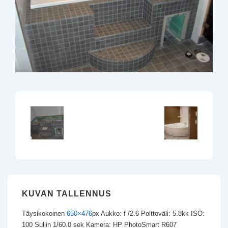
KUVAN TALLENNUS
Täysikokoinen
650×476
px
Aukko: f /2.6
Polttoväli: 5.8kk
ISO:
100
Suljin 1/60.0 sek
Kamera: HP PhotoSmart R607