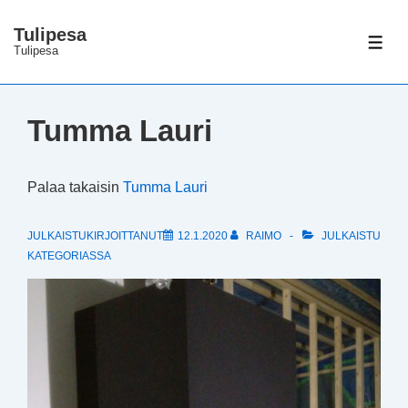
↓
Tulipesa
Siirry
VAL
Tulipesa
pääsisältöön
Tumma Lauri
Palaa takaisin
Tumma Lauri
JULKAISTUKIRJOITTANUT
12.1.2020
RAIMO
JULKAISTU
KATEGORIASSA